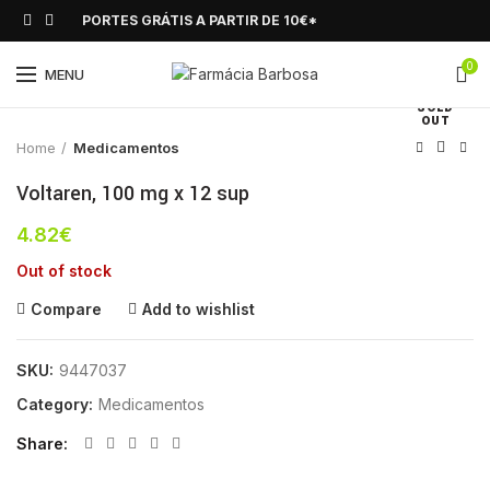
PORTES GRÁTIS A PARTIR DE 10€*
0
Click to enlarge
MENU
SOLD
OUT
Home
Medicamentos
Voltaren, 100 mg x 12 sup
4.82
€
Out of stock
Compare
Add to wishlist
SKU:
9447037
Category:
Medicamentos
Share