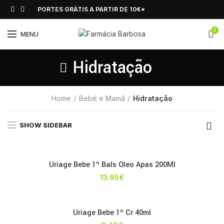
PORTES GRÁTIS A PARTIR DE 10€*
0
MENU
Hidratação
Home
Bebé e Mamã
Hidratação
SHOW SIDEBAR
Uriage Bebe 1º Bals Oleo Apas 200Ml
13.95
€
Uriage Bebe 1º Cr 40ml