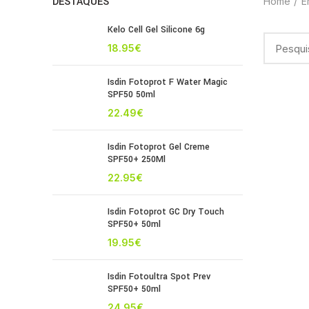
DESTAQUES
Home
E
Kelo Cell Gel Silicone 6g
18.95
€
Isdin Fotoprot F Water Magic
SPF50 50ml
22.49
€
Isdin Fotoprot Gel Creme
SPF50+ 250Ml
22.95
€
Isdin Fotoprot GC Dry Touch
SPF50+ 50ml
19.95
€
Isdin Fotoultra Spot Prev
SPF50+ 50ml
24.95
€