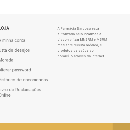
LOJA
A Farmácia Barbosa está
autorizada pelo Infarmed a
disponibilizar MNSRM e MSRM
A minha conta
mediante receita médica, e
Lista de desejos
produtos de saúde ao
domicílio através da Internet.
Morada
Alterar password
Histórico de encomendas
Livro de Reclamações
Online