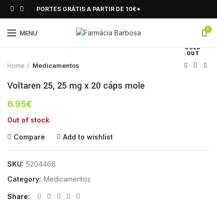
PORTES GRÁTIS A PARTIR DE 10€*
0
Click to enlarge
MENU
SOLD
OUT
Home
Medicamentos
Voltaren 25, 25 mg x 20 cáps mole
6.95
€
Out of stock
Compare
Add to wishlist
SKU:
5204466
Category:
Medicamentos
Share