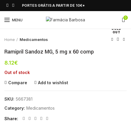
PORTES GRÁTIS A PARTIR DE 10€*
0
Click to enlarge
MENU
SOLD
OUT
Home
Medicamentos
Ramipril Sandoz MG, 5 mg x 60 comp
8.12
€
Out of stock
Compare
Add to wishlist
SKU:
5667381
Category:
Medicamentos
Share