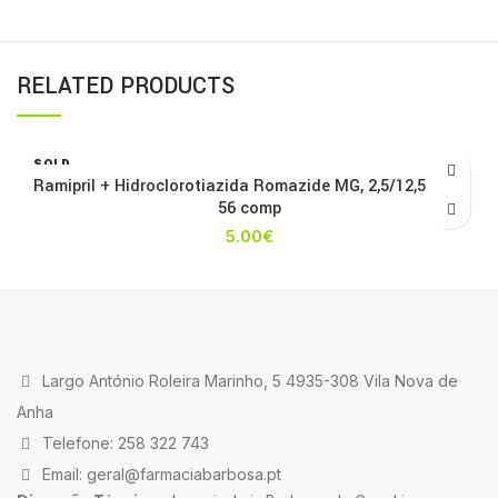
RELATED PRODUCTS
SOLD
OUT
Ramipril + Hidroclorotiazida Romazide MG, 2,5/12,5 mg x
56 comp
5.00
€
Largo António Roleira Marinho, 5 4935-308 Vila Nova de
Anha
Telefone: 258 322 743
Email: geral@farmaciabarbosa.pt