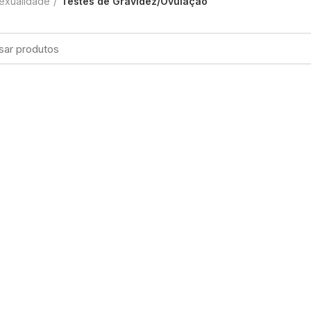
exualidade
Testes de Gravidez/Ovulação