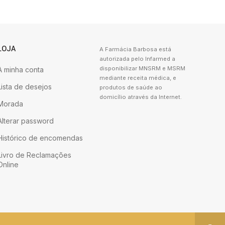
LOJA
A Farmácia Barbosa está
autorizada pelo Infarmed a
disponibilizar MNSRM e MSRM
A minha conta
mediante receita médica, e
Lista de desejos
produtos de saúde ao
domicílio através da Internet.
Morada
Alterar password
Histórico de encomendas
Livro de Reclamações
Online