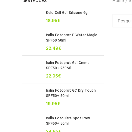
DESTAQUES
Home
S
Kelo Cell Gel Silicone 6g
18.95
€
Isdin Fotoprot F Water Magic
SPF50 50ml
22.49
€
Isdin Fotoprot Gel Creme
SPF50+ 250Ml
22.95
€
Isdin Fotoprot GC Dry Touch
SPF50+ 50ml
19.95
€
Isdin Fotoultra Spot Prev
SPF50+ 50ml
24.95
€