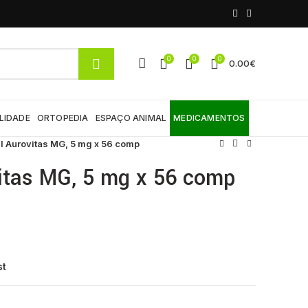
0
0
0
0.00
€
LIDADE
ORTOPEDIA
ESPAÇO ANIMAL
MEDICAMENTOS
l Aurovitas MG, 5 mg x 56 comp
itas MG, 5 mg x 56 comp
st