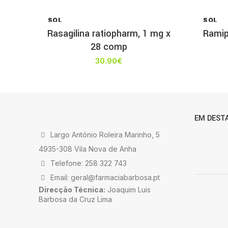
SOL
SOL
D OU
D OU
Rasagilina ratiopharm, 1 mg x
Ramip
T
T
28 comp
30.90
€
EM DEST
Largo António Roleira Marinho, 5
4935-308 Vila Nova de Anha
Telefone: 258 322 743
Email: geral@farmaciabarbosa.pt
Direcção Técnica:
Joaquim Luis
Barbosa da Cruz Lima