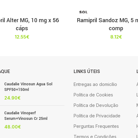
SOL
D OU
ril Alter MG, 10 mg x 56
Ramipril Sandoz MG, 5 
T
cáps
comp
12.55
€
8.12
€
AQUE
LINKS ÚTEIS
Caudalie Vinosun Agua Sol
Entregas ao domicílio
SPF50+150ml
Política de Cookies
24.90
€
Política de Devolução
Caudalie Vinoperf
Política de Privacidade
Serum+Vinosun Cr 25ml
Perguntas Frequentes
48.00
€
Termos e Condições