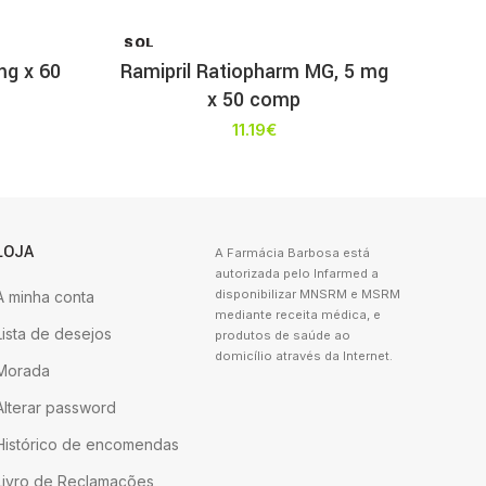
SOL
D OU
mg x 60
Ramipril Ratiopharm MG, 5 mg
T
x 50 comp
11.19
€
LOJA
A Farmácia Barbosa está
autorizada pelo Infarmed a
disponibilizar MNSRM e MSRM
A minha conta
mediante receita médica, e
Lista de desejos
produtos de saúde ao
domicílio através da Internet.
Morada
Alterar password
Histórico de encomendas
Livro de Reclamações