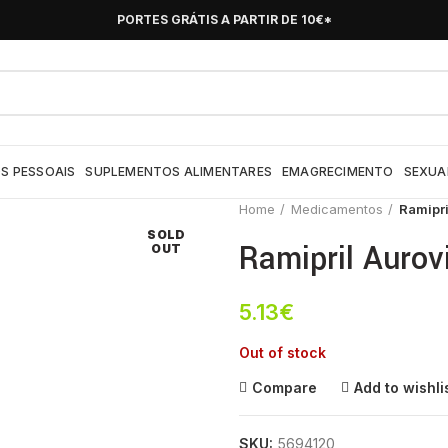
PORTES GRÁTIS A PARTIR DE 10€*
S PESSOAIS
SUPLEMENTOS ALIMENTARES
EMAGRECIMENTO
SEXUA
Home
Medicamentos
Ramipri
SOLD
Ramipril Aurov
OUT
5.13
€
Out of stock
Compare
Add to wishli
SKU:
5694120