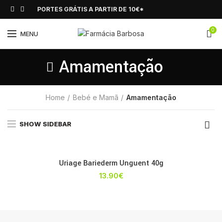
PORTES GRÁTIS A PARTIR DE 10€*
0
MENU
Amamentação
Home
Bebé e Mamã
Amamentação
SHOW SIDEBAR
Uriage Bariederm Unguent 40g
13.90
€