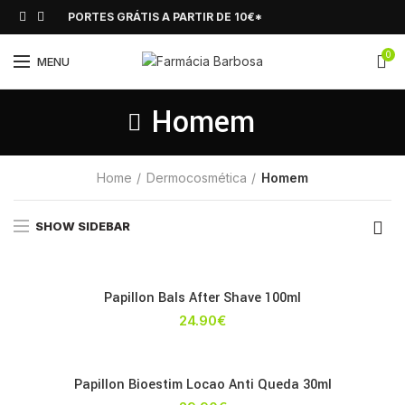
PORTES GRÁTIS A PARTIR DE 10€*
0
MENU
Homem
Home
Dermocosmética
Homem
SHOW SIDEBAR
Papillon Bals After Shave 100ml
24.90
€
Papillon Bioestim Locao Anti Queda 30ml