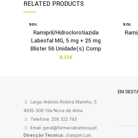
RELATED PRODUCTS
SOL
SOL
D OU
D OU
Ramipril/Hidroclorotiazida
Ramip
T
T
Labesfal MG, 5 mg + 25 mg
Blister 56 Unidade(s) Comp
8.32
€
EM DEST
Largo António Roleira Marinho, 5
4935-308 Vila Nova de Anha
Telefone: 258 322 743
Email: geral@farmaciabarbosa.pt
Direcção Técnica:
Joaquim Luis