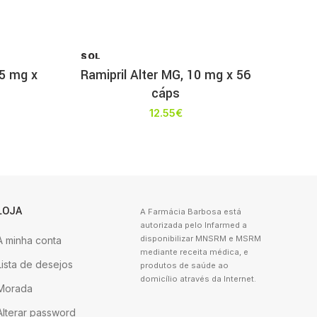
SOL
D OU
5 mg x
Ramipril Alter MG, 10 mg x 56
T
cáps
12.55
€
LOJA
A Farmácia Barbosa está
autorizada pelo Infarmed a
disponibilizar MNSRM e MSRM
A minha conta
mediante receita médica, e
Lista de desejos
produtos de saúde ao
domicílio através da Internet.
Morada
Alterar password