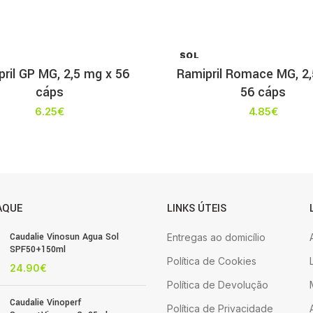
SOL
D OU
ril GP MG, 2,5 mg x 56
Ramipril Romace MG, 2,
T
cáps
56 cáps
6.25
€
4.85
€
AQUE
LINKS ÚTEIS
Caudalie Vinosun Agua Sol
Entregas ao domicílio
SPF50+150ml
Política de Cookies
24.90
€
Política de Devolução
Caudalie Vinoperf
Política de Privacidade