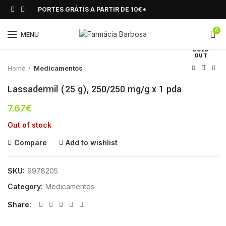
PORTES GRÁTIS A PARTIR DE 10€*
0
Click to enlarge
MENU
SOLD
OUT
Home
Medicamentos
Lassadermil (25 g), 250/250 mg/g x 1 pda
7.67
€
Out of stock
Compare
Add to wishlist
SKU:
9978205
Category:
Medicamentos
Share