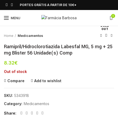
PORTES GRÁTIS A PARTIR DE 10€*
0
Click to enlarge
MENU
SOLD
OUT
Home
Medicamentos
Ramipril/Hidroclorotiazida Labesfal MG, 5 mg + 25
mg Blister 56 Unidade(s) Comp
8.32
€
Out of stock
Compare
Add to wishlist
SKU:
5343918
Category:
Medicamentos
Share