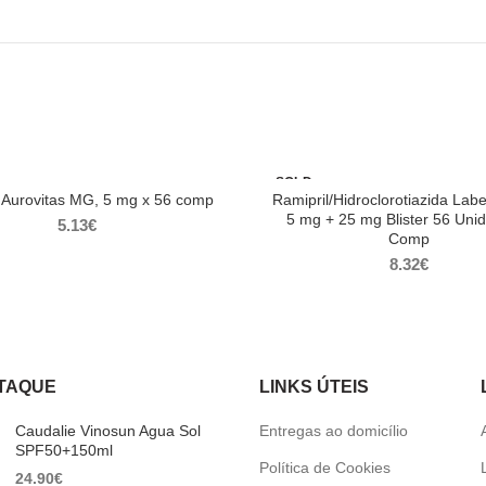
SOLD
OUT
l Aurovitas MG, 5 mg x 56 comp
Ramipril/Hidroclorotiazida Lab
5 mg + 25 mg Blister 56 Uni
5.13
€
Comp
8.32
€
TAQUE
LINKS ÚTEIS
Caudalie Vinosun Agua Sol
Entregas ao domicílio
SPF50+150ml
Política de Cookies
24.90
€