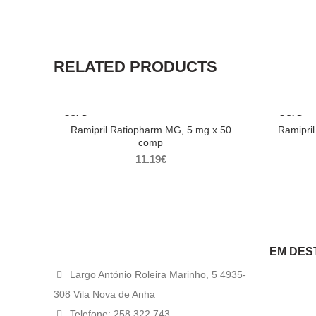
RELATED PRODUCTS
SOLD
SOLD
OUT
OUT
Ramipril Ratiopharm MG, 5 mg x 50
Ramipri
comp
11.19
€
EM DES
Largo António Roleira Marinho, 5 4935-
308 Vila Nova de Anha
Telefone: 258 322 743