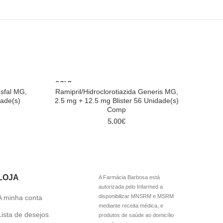
SOLD
OUT
esfal MG,
Ramipril/Hidroclorotiazida Generis MG,
dade(s)
2.5 mg + 12.5 mg Blister 56 Unidade(s)
Comp
5.00
€
LOJA
A Farmácia Barbosa está
autorizada pelo Infarmed a
disponibilizar MNSRM e MSRM
A minha conta
mediante receita médica, e
Lista de desejos
produtos de saúde ao domicílio