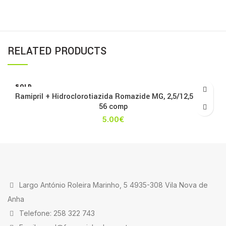
RELATED PRODUCTS
SOLD
OUT
Ramipril + Hidroclorotiazida Romazide MG, 2,5/12,5 mg x
56 comp
5.00
€
Largo António Roleira Marinho, 5 4935-308 Vila Nova de
Anha
Telefone: 258 322 743