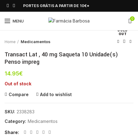
PORTES GRÁTIS A PARTIR DE 10€*
0
Click to enlarge
MENU
SOLD
OUT
Home
Medicamentos
Transact Lat , 40 mg Saqueta 10 Unidade(s)
Penso impreg
14.95
€
Out of stock
Compare
Add to wishlist
SKU:
2338283
Category:
Medicamentos
Share