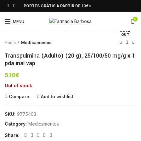
PORTES GRÁTIS A PARTIR DE 10€*
0
Click to enlarge
MENU
SOLD
OUT
Home
Medicamentos
Transpulmina (Adulto) (20 g), 25/100/50 mg/g x 1
pda inal vap
5.10
€
Out of stock
Compare
Add to wishlist
SKU:
9775403
Category:
Medicamentos
Share