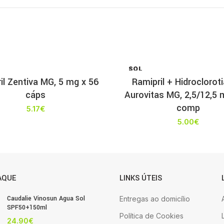
SOL
D OU
il Zentiva MG, 5 mg x 56
Ramipril + Hidroclorot
T
cáps
Aurovitas MG, 2,5/12,5 
comp
5.17
€
5.00
€
AQUE
LINKS ÚTEIS
Caudalie Vinosun Agua Sol
Entregas ao domicílio
SPF50+150ml
Política de Cookies
24.90
€