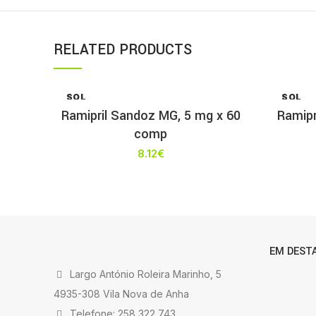
RELATED PRODUCTS
SOL
SOL
D OU
D OU
Ramipril Sandoz MG, 5 mg x 60
Ramipr
T
T
comp
8.12
€
EM DEST
Largo António Roleira Marinho, 5
4935-308 Vila Nova de Anha
Telefone: 258 322 743