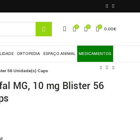
0
0
0
0.00
€
LIDADE
ORTOPEDIA
ESPAÇO ANIMAL
MEDICAMENTOS
ster 56 Unidade(s) Caps
fal MG, 10 mg Blister 56
ps
st