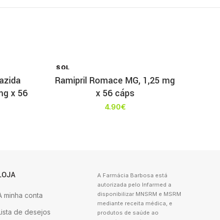
SOL
D OU
iazida
Ramipril Romace MG, 1,25 mg
T
mg x 56
x 56 cáps
4.90
€
LOJA
A Farmácia Barbosa está
autorizada pelo Infarmed a
disponibilizar MNSRM e MSRM
A minha conta
mediante receita médica, e
Lista de desejos
produtos de saúde ao