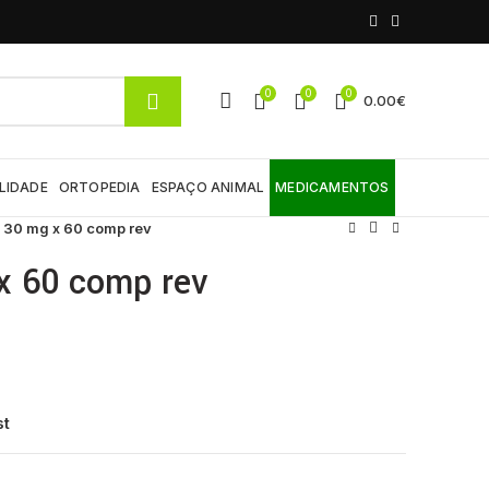
0
0
0
0.00
€
LIDADE
ORTOPEDIA
ESPAÇO ANIMAL
MEDICAMENTOS
 30 mg x 60 comp rev
x 60 comp rev
st