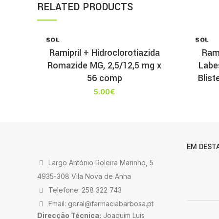
RELATED PRODUCTS
SOL
SOL
D OU
D OU
Ramipril + Hidroclorotiazida
Rami
T
T
Romazide MG, 2,5/12,5 mg x
Labe
56 comp
Blis
5.00
€
EM DEST
Largo António Roleira Marinho, 5
4935-308 Vila Nova de Anha
Telefone: 258 322 743
Email: geral@farmaciabarbosa.pt
Direcção Técnica:
Joaquim Luis