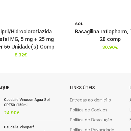
SOL
D OU
pril/Hidroclorotiazida
Rasagilina ratiopharm, 
T
sfal MG, 5 mg + 25 mg
28 comp
ter 56 Unidade(s) Comp
30.90
€
8.32
€
AQUE
LINKS ÚTEIS
Caudalie Vinosun Agua Sol
Entregas ao domicílio
SPF50+150ml
Política de Cookies
24.90
€
Política de Devolução
Caudalie Vinoperf
Política de Privacidade