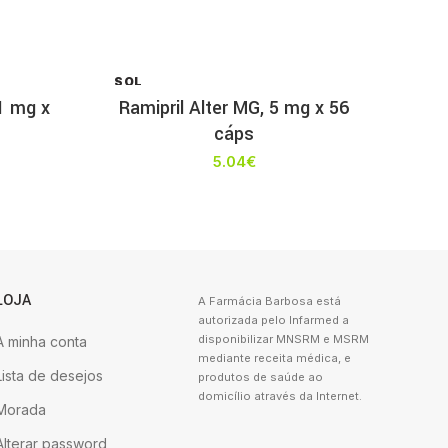
SOL
D OU
1 mg x
Ramipril Alter MG, 5 mg x 56
T
cáps
5.04
€
LOJA
A Farmácia Barbosa está
autorizada pelo Infarmed a
disponibilizar MNSRM e MSRM
A minha conta
mediante receita médica, e
Lista de desejos
produtos de saúde ao
domicílio através da Internet.
Morada
Alterar password