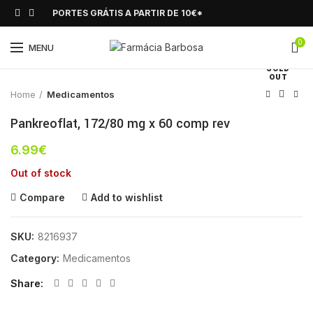
PORTES GRÁTIS A PARTIR DE 10€*
0
Click to enlarge
MENU
SOLD
OUT
Home
Medicamentos
Pankreoflat, 172/80 mg x 60 comp rev
6.99
€
Out of stock
Compare
Add to wishlist
SKU:
8216937
Category:
Medicamentos
Share