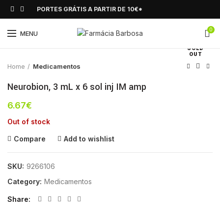
PORTES GRÁTIS A PARTIR DE 10€*
0
Click to enlarge
MENU
SOLD
OUT
Home
Medicamentos
Neurobion, 3 mL x 6 sol inj IM amp
6.67
€
Out of stock
Compare
Add to wishlist
SKU:
9266106
Category:
Medicamentos
Share