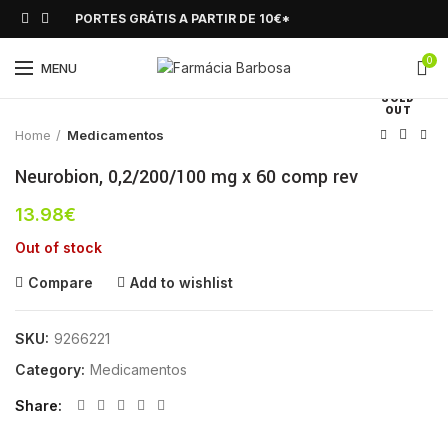
PORTES GRÁTIS A PARTIR DE 10€*
0
Click to enlarge
MENU
SOLD
OUT
Home
Medicamentos
Neurobion, 0,2/200/100 mg x 60 comp rev
13.98
€
Out of stock
Compare
Add to wishlist
SKU:
9266221
Category:
Medicamentos
Share