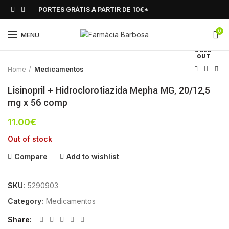
PORTES GRÁTIS A PARTIR DE 10€*
0
Click to enlarge
MENU
SOLD
OUT
Home
Medicamentos
Lisinopril + Hidroclorotiazida Mepha MG, 20/12,5
mg x 56 comp
11.00
€
Out of stock
Compare
Add to wishlist
SKU:
5290903
Category:
Medicamentos
Share