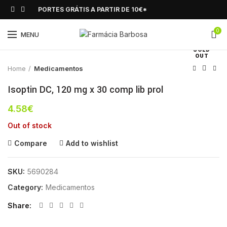
PORTES GRÁTIS A PARTIR DE 10€*
0
Click to enlarge
MENU
SOLD
OUT
Home
Medicamentos
Isoptin DC, 120 mg x 30 comp lib prol
4.58
€
Out of stock
Compare
Add to wishlist
SKU:
5690284
Category:
Medicamentos
Share