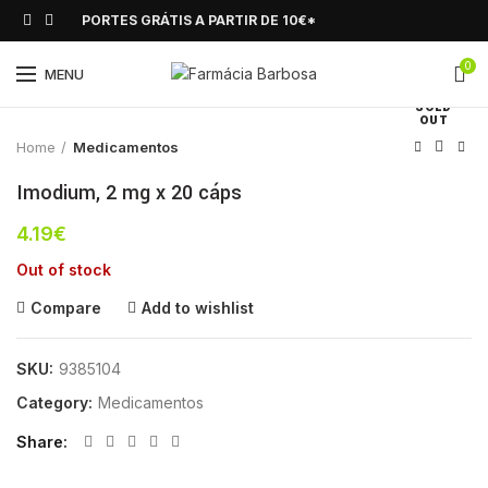
PORTES GRÁTIS A PARTIR DE 10€*
0
Click to enlarge
MENU
SOLD
OUT
Home
Medicamentos
Imodium, 2 mg x 20 cáps
4.19
€
Out of stock
Compare
Add to wishlist
SKU:
9385104
Category:
Medicamentos
Share