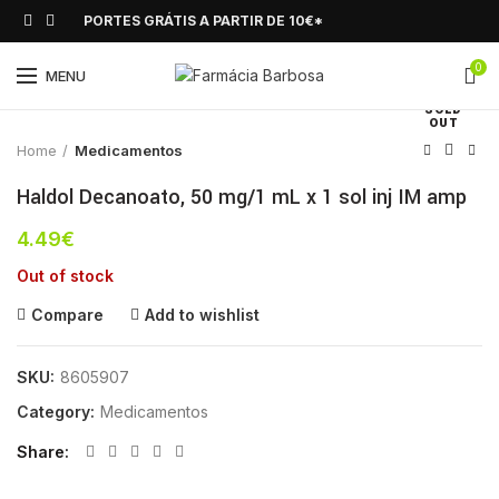
PORTES GRÁTIS A PARTIR DE 10€*
0
Click to enlarge
MENU
SOLD
OUT
Home
Medicamentos
Haldol Decanoato, 50 mg/1 mL x 1 sol inj IM amp
4.49
€
Out of stock
Compare
Add to wishlist
SKU:
8605907
Category:
Medicamentos
Share