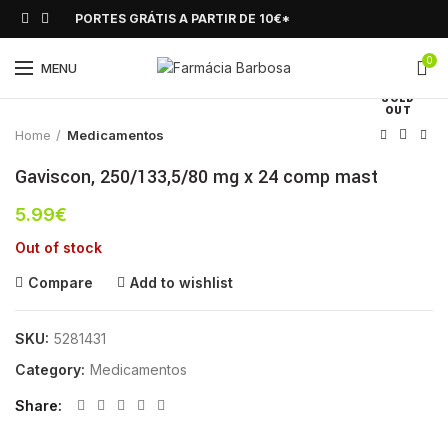
PORTES GRÁTIS A PARTIR DE 10€*
0
Click to enlarge
MENU
SOLD
OUT
Home
Medicamentos
Gaviscon, 250/133,5/80 mg x 24 comp mast
5.99
€
Out of stock
Compare
Add to wishlist
SKU:
5281431
Category:
Medicamentos
Share