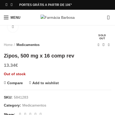
PORTES GRÁTIS A PARTIR DE 10€*
0
MENU
Click to enlarge
SOLD
OUT
Home
Medicamentos
Zipos, 500 mg x 16 comp rev
13.34
€
Out of stock
Compare
Add to wishlist
SKU:
5841283
Category:
Medicamentos
Share