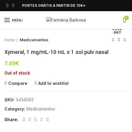
PORTES GRÁTIS A PARTIR DE 10€*
0
Click to enlarge
MENU
SOLD
OUT
Home
Medicamentos
Xymeral, 1 mg/mL-10 mL x 1 sol pulv nasal
7.49
€
Out of stock
Compare
Add to wishlist
SKU:
5434063
Category:
Medicamentos
Share