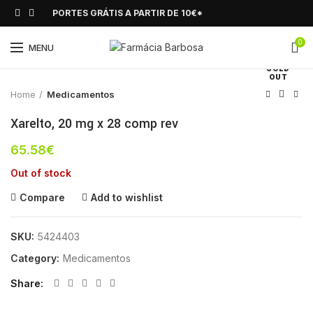
PORTES GRÁTIS A PARTIR DE 10€*
0
Click to enlarge
MENU
SOLD
OUT
Home
Medicamentos
Xarelto, 20 mg x 28 comp rev
65.58
€
Out of stock
Compare
Add to wishlist
SKU:
5424403
Category:
Medicamentos
Share