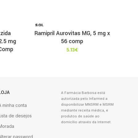
SOL
D OU
azida
Ramipril Aurovitas MG, 5 mg x
T
2.5 mg
56 comp
 Comp
5.13
€
LOJA
A Farmácia Barbosa está
autorizada pelo Infarmed a
disponibilizar MNSRM e MSRM
A minha conta
mediante receita médica, e
Lista de desejos
produtos de saúde ao
domicílio através da Internet.
Morada
Alterar password