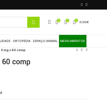
0
0
0
0.00
€
LIDADE
ORTOPEDIA
ESPAÇO ANIMAL
MEDICAMENTOS
, 5 mg x 60 comp
x 60 comp
st