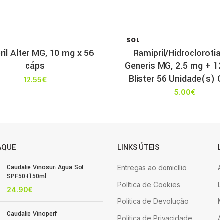
SOL
D OU
ril Alter MG, 10 mg x 56
Ramipril/Hidrocloroti
T
cáps
Generis MG, 2.5 mg + 1
Blister 56 Unidade(s)
12.55
€
5.00
€
AQUE
LINKS ÚTEIS
Caudalie Vinosun Agua Sol
Entregas ao domicílio
SPF50+150ml
Política de Cookies
24.90
€
Política de Devolução
Caudalie Vinoperf
Política de Privacidade