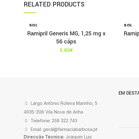
RELATED PRODUCTS
SOL
SOL
D OU
D OU
Ramipril Generis MG, 1,25 mg x
Ramip
T
T
56 cáps
5.93
€
EM DEST
Largo António Roleira Marinho, 5
4935-308 Vila Nova de Anha
Telefone: 258 322 743
Email: geral@farmaciabarbosa.pt
Direcção Técnica:
Joaquim Luis