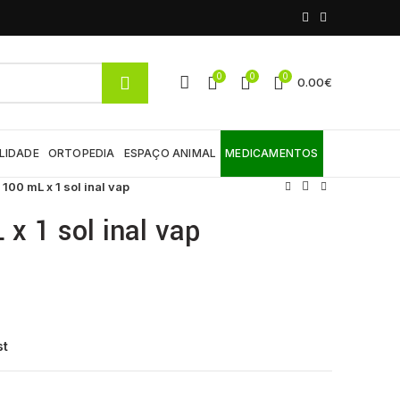
0
0
0
0.00
€
LIDADE
ORTOPEDIA
ESPAÇO ANIMAL
MEDICAMENTOS
 100 mL x 1 sol inal vap
 x 1 sol inal vap
st