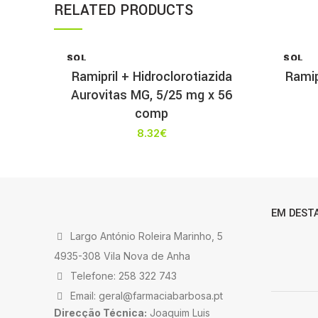
RELATED PRODUCTS
SOL
SOL
D OU
D OU
Ramipril + Hidroclorotiazida
Ramip
T
T
Aurovitas MG, 5/25 mg x 56
comp
8.32
€
EM DEST
Largo António Roleira Marinho, 5
4935-308 Vila Nova de Anha
Telefone: 258 322 743
Email: geral@farmaciabarbosa.pt
Direcção Técnica:
Joaquim Luis