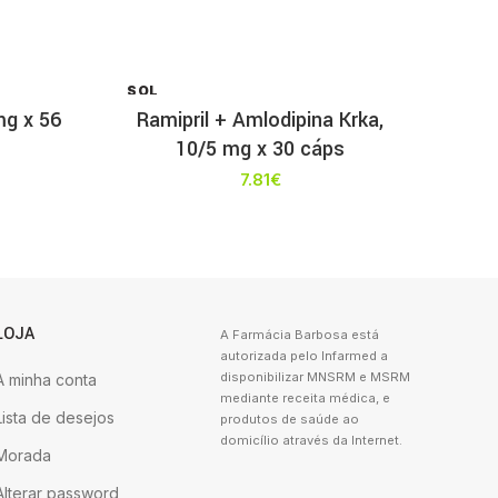
SOL
D OU
mg x 56
Ramipril + Amlodipina Krka,
T
10/5 mg x 30 cáps
7.81
€
LOJA
A Farmácia Barbosa está
autorizada pelo Infarmed a
disponibilizar MNSRM e MSRM
A minha conta
mediante receita médica, e
Lista de desejos
produtos de saúde ao
domicílio através da Internet.
Morada
Alterar password