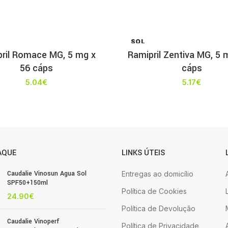
SOL
D OU
ril Romace MG, 5 mg x
Ramipril Zentiva MG, 5 
T
56 cáps
cáps
5.04
€
5.17
€
AQUE
LINKS ÚTEIS
Caudalie Vinosun Agua Sol
Entregas ao domicílio
SPF50+150ml
Política de Cookies
24.90
€
Política de Devolução
Caudalie Vinoperf
Política de Privacidade