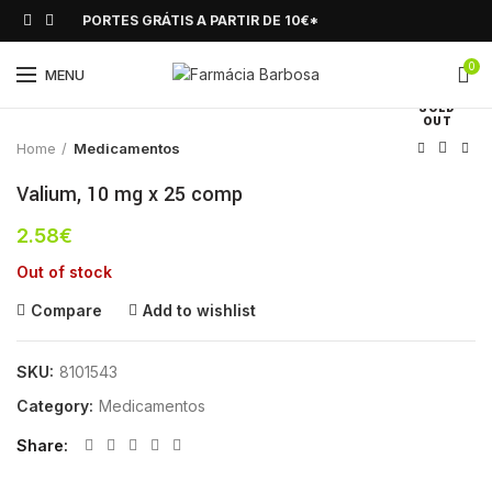
PORTES GRÁTIS A PARTIR DE 10€*
0
Click to enlarge
MENU
SOLD
OUT
Home
Medicamentos
Valium, 10 mg x 25 comp
2.58
€
Out of stock
Compare
Add to wishlist
SKU:
8101543
Category:
Medicamentos
Share