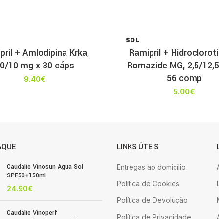
SOL
D OU
pril + Amlodipina Krka,
Ramipril + Hidroclorot
T
0/10 mg x 30 cáps
Romazide MG, 2,5/12,
56 comp
9.40
€
5.00
€
AQUE
LINKS ÚTEIS
Caudalie Vinosun Agua Sol
Entregas ao domicílio
SPF50+150ml
Política de Cookies
24.90
€
Política de Devolução
Caudalie Vinoperf
Política de Privacidade