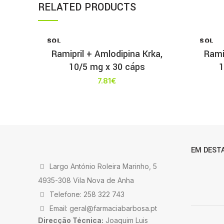
RELATED PRODUCTS
SOL
SOL
D OU
D OU
Ramipril + Amlodipina Krka,
Rami
T
T
10/5 mg x 30 cáps
1
7.81
€
EM DEST
Largo António Roleira Marinho, 5
4935-308 Vila Nova de Anha
Telefone: 258 322 743
Email: geral@farmaciabarbosa.pt
Direcção Técnica:
Joaquim Luis