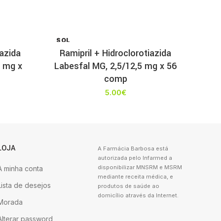
SOL
D OU
iazida
Ramipril + Hidroclorotiazida
T
5 mg x
Labesfal MG, 2,5/12,5 mg x 56
comp
5.00
€
LOJA
A Farmácia Barbosa está
autorizada pelo Infarmed a
disponibilizar MNSRM e MSRM
A minha conta
mediante receita médica, e
Lista de desejos
produtos de saúde ao
domicílio através da Internet.
Morada
Alterar password