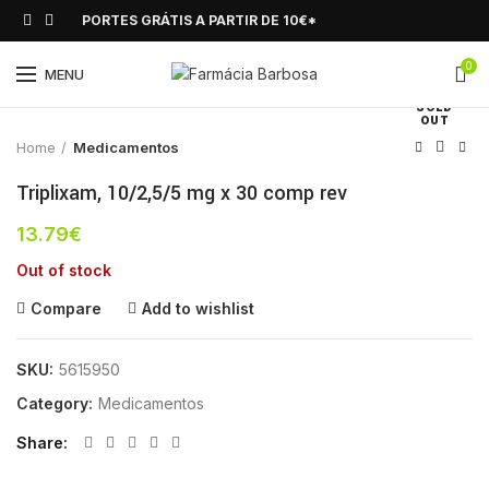
PORTES GRÁTIS A PARTIR DE 10€*
0
Click to enlarge
MENU
SOLD
OUT
Home
Medicamentos
Triplixam, 10/2,5/5 mg x 30 comp rev
13.79
€
Out of stock
Compare
Add to wishlist
SKU:
5615950
Category:
Medicamentos
Share