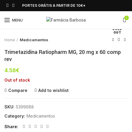
PORTES GRÁTIS A PARTIR DE 10€*
0
Click to enlarge
MENU
SOLD
OUT
Home
Medicamentos
Trimetazidina Ratiopharm MG, 20 mg x 60 comp
rev
4.58
€
Out of stock
Compare
Add to wishlist
SKU:
5399688
Category:
Medicamentos
Share