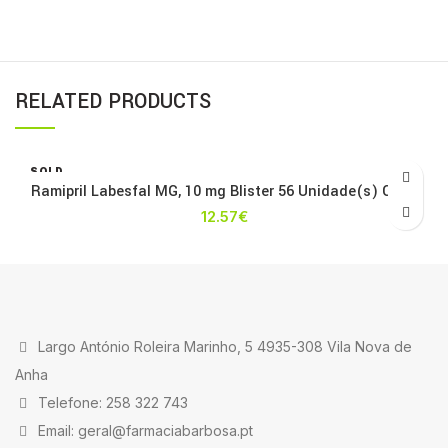
RELATED PRODUCTS
SOLD
OUT
Ramipril Labesfal MG, 10 mg Blister 56 Unidade(s) Caps
12.57
€
Largo António Roleira Marinho, 5 4935-308 Vila Nova de
Anha
Telefone: 258 322 743
Email: geral@farmaciabarbosa.pt