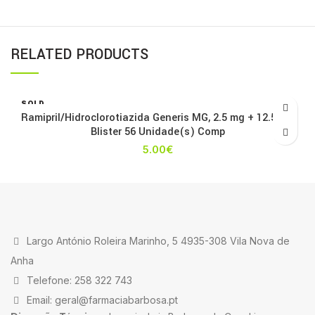
RELATED PRODUCTS
SOLD
OUT
Ramipril/Hidroclorotiazida Generis MG, 2.5 mg + 12.5 mg
Blister 56 Unidade(s) Comp
5.00
€
Largo António Roleira Marinho, 5 4935-308 Vila Nova de
Anha
Telefone: 258 322 743
Email: geral@farmaciabarbosa.pt