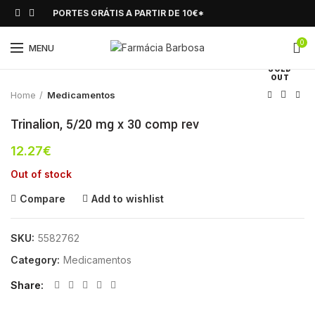
PORTES GRÁTIS A PARTIR DE 10€*
0
Click to enlarge
MENU
SOLD
OUT
Home
Medicamentos
Trinalion, 5/20 mg x 30 comp rev
12.27
€
Out of stock
Compare
Add to wishlist
SKU:
5582762
Category:
Medicamentos
Share