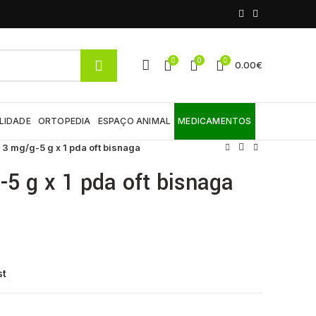
0
0
0
0.00
€
LIDADE
ORTOPEDIA
ESPAÇO ANIMAL
MEDICAMENTOS
 3 mg/g-5 g x 1 pda oft bisnaga
-5 g x 1 pda oft bisnaga
st