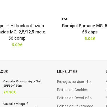
SOL
D OU
ril + Hidroclorotiazida
Ramipril Romace MG, 
T
ide MG, 2,5/12,5 mg x
56 cáps
56 comp
5.04
€
5.00
€
AQUE
LINKS ÚTEIS
Caudalie Vinosun Agua Sol
Entregas ao domicílio
SPF50+150ml
Política de Cookies
24.90
€
Política de Devolução
Caudalie Vinoperf
Política de Privacidade