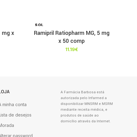
SOL
D OU
5 mg x
Ramipril Ratiopharm MG, 5 mg
T
x 50 comp
11.19
€
LOJA
A Farmácia Barbosa está
autorizada pelo Infarmed a
disponibilizar MNSRM e MSRM
A minha conta
mediante receita médica, e
Lista de desejos
produtos de saúde ao
domicílio através da Internet.
Morada
Alterar password