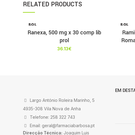
RELATED PRODUCTS
SOL
SOL
D OU
D OU
Ranexa, 500 mg x 30 comp lib
Ramip
T
T
prol
Romaz
36.13
€
EM DEST
Largo António Roleira Marinho, 5
4935-308 Vila Nova de Anha
Telefone: 258 322 743
Email: geral@farmaciabarbosa.pt
Direcção Técnica:
Joaquim Luis