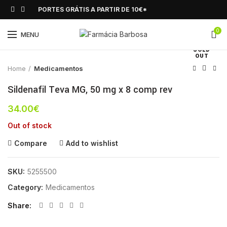
PORTES GRÁTIS A PARTIR DE 10€*
0
Click to enlarge
MENU
SOLD
OUT
Home
Medicamentos
Sildenafil Teva MG, 50 mg x 8 comp rev
34.00
€
Out of stock
Compare
Add to wishlist
SKU:
5255500
Category:
Medicamentos
Share