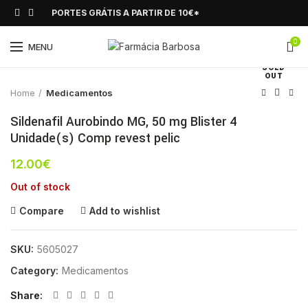
PORTES GRÁTIS A PARTIR DE 10€*
0
Click to enlarge
MENU
SOLD
OUT
Home
Medicamentos
Sildenafil Aurobindo MG, 50 mg Blister 4
Unidade(s) Comp revest pelic
12.00
€
Out of stock
Compare
Add to wishlist
SKU:
5605027
Category:
Medicamentos
Share