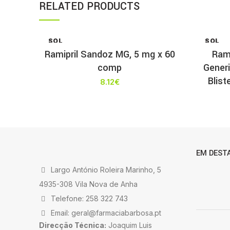
RELATED PRODUCTS
SOL
SOL
D OU
D OU
Ramipril Sandoz MG, 5 mg x 60
Rami
T
T
comp
Gener
Blis
8.12
€
EM DEST
Largo António Roleira Marinho, 5
4935-308 Vila Nova de Anha
Telefone: 258 322 743
Email: geral@farmaciabarbosa.pt
Direcção Técnica:
Joaquim Luis