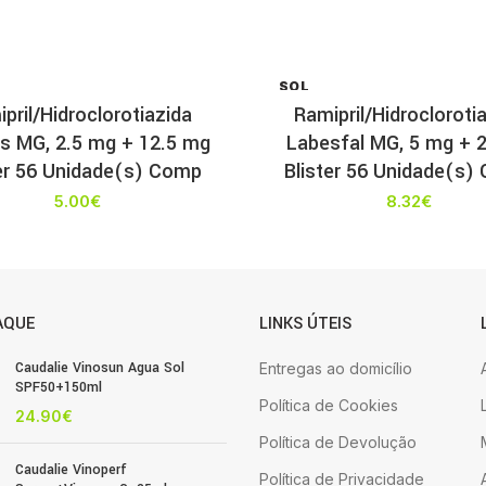
SOL
D OU
pril/Hidroclorotiazida
Ramipril/Hidrocloroti
T
is MG, 2.5 mg + 12.5 mg
Labesfal MG, 5 mg + 
ter 56 Unidade(s) Comp
Blister 56 Unidade(s)
5.00
€
8.32
€
AQUE
LINKS ÚTEIS
Caudalie Vinosun Agua Sol
Entregas ao domicílio
SPF50+150ml
Política de Cookies
24.90
€
Política de Devolução
Caudalie Vinoperf
Política de Privacidade