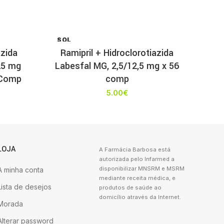
SOL
D OU
azida
Ramipril + Hidroclorotiazida
T
25 mg
Labesfal MG, 2,5/12,5 mg x 56
 Comp
comp
5.00
€
LOJA
A Farmácia Barbosa está
autorizada pelo Infarmed a
disponibilizar MNSRM e MSRM
A minha conta
mediante receita médica, e
Lista de desejos
produtos de saúde ao
domicílio através da Internet.
Morada
Alterar password