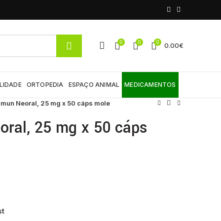
0
0
0
0.00
€
LIDADE
ORTOPEDIA
ESPAÇO ANIMAL
MEDICAMENTOS
mun Neoral, 25 mg x 50 cáps mole
ral, 25 mg x 50 cáps
st