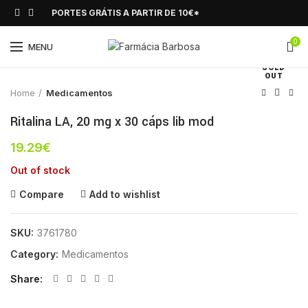
PORTES GRÁTIS A PARTIR DE 10€*
0
Click to enlarge
MENU
SOLD
OUT
Home
Medicamentos
Ritalina LA, 20 mg x 30 cáps lib mod
19.29
€
Out of stock
Compare
Add to wishlist
SKU:
3761780
Category:
Medicamentos
Share