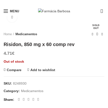
PORTES GRÁTIS A PARTIR DE 10€*
0
MENU
Click to enlarge
SOLD
OUT
Home
Medicamentos
Risidon, 850 mg x 60 comp rev
4.71
€
Out of stock
Compare
Add to wishlist
SKU:
8248930
Category:
Medicamentos
Share