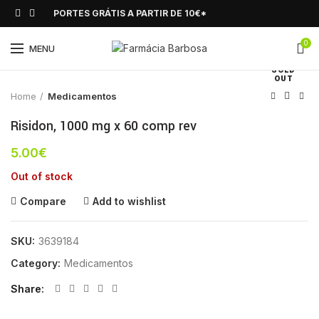
PORTES GRÁTIS A PARTIR DE 10€*
0
Click to enlarge
MENU
SOLD
OUT
Home
Medicamentos
Risidon, 1000 mg x 60 comp rev
5.00
€
Out of stock
Compare
Add to wishlist
SKU:
3639184
Category:
Medicamentos
Share