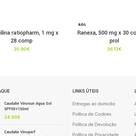
SOL
D OU
ilina ratiopharm, 1 mg x
Ranexa, 500 mg x 30 co
T
28 comp
prol
30.90
€
36.13
€
AQUE
LINKS ÚTEIS
Caudalie Vinosun Agua Sol
Entregas ao domicílio
SPF50+150ml
Política de Cookies
24.90
€
Política de Devolução
Caudalie Vinoperf
Política de Privacidade