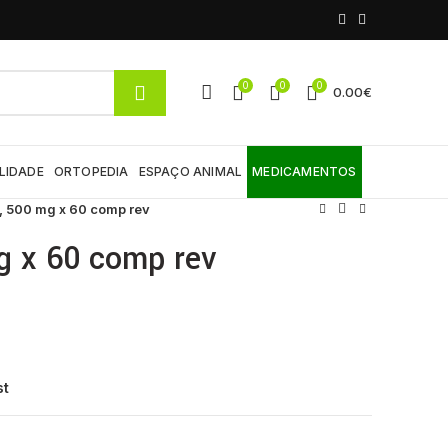
0
0
0
0.00
€
LIDADE
ORTOPEDIA
ESPAÇO ANIMAL
MEDICAMENTOS
, 500 mg x 60 comp rev
g x 60 comp rev
st