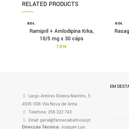
RELATED PRODUCTS
SOL
SOL
D OU
D OU
Ramipril + Amlodipina Krka,
Rasag
T
T
10/5 mg x 30 cáps
7.81
€
EM DEST
Largo António Roleira Marinho, 5
4935-308 Vila Nova de Anha
Telefone: 258 322 743
Email: geral@farmaciabarbosa.pt
Direcção Técnica:
Joaquim Luis