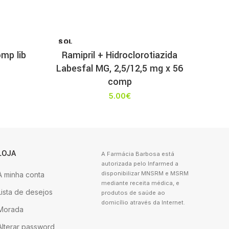
SOL
D OU
mp lib
Ramipril + Hidroclorotiazida
T
Labesfal MG, 2,5/12,5 mg x 56
comp
5.00
€
LOJA
A Farmácia Barbosa está
autorizada pelo Infarmed a
disponibilizar MNSRM e MSRM
A minha conta
mediante receita médica, e
Lista de desejos
produtos de saúde ao
domicílio através da Internet.
Morada
Alterar password