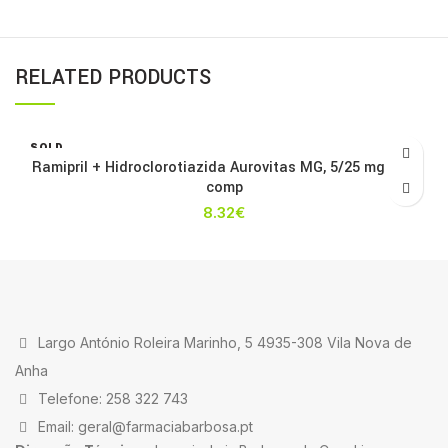
RELATED PRODUCTS
SOLD
OUT
Ramipril + Hidroclorotiazida Aurovitas MG, 5/25 mg x 56
comp
8.32
€
Largo António Roleira Marinho, 5 4935-308 Vila Nova de
Anha
Telefone: 258 322 743
Email: geral@farmaciabarbosa.pt