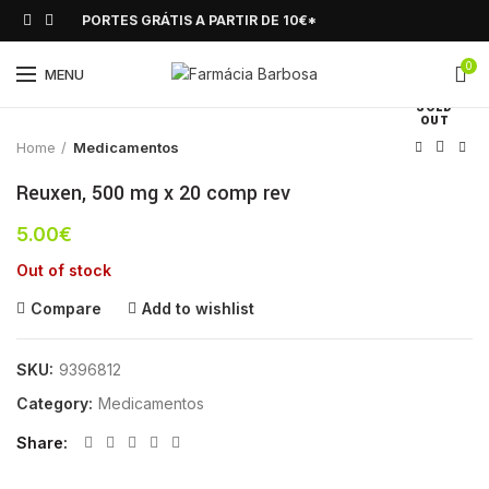
PORTES GRÁTIS A PARTIR DE 10€*
0
Click to enlarge
MENU
SOLD
OUT
Home
Medicamentos
Reuxen, 500 mg x 20 comp rev
5.00
€
Out of stock
Compare
Add to wishlist
SKU:
9396812
Category:
Medicamentos
Share