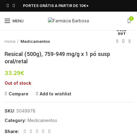
PORTES GRÁTIS A PARTIR DE 10€*
0
Click to enlarge
MENU
SOLD
OUT
Home
Medicamentos
Resical (500g), 759-949 mg/g x 1 pó susp
oral/retal
33.29
€
Out of stock
Compare
Add to wishlist
SKU:
5049978
Category:
Medicamentos
Share