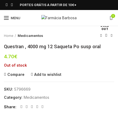
PORTES GRÁTIS A PARTIR DE 10€*
0
Click to enlarge
MENU
SOLD
OUT
Home
Medicamentos
Questran , 4000 mg 12 Saqueta Po susp oral
4.70
€
Out of stock
Compare
Add to wishlist
SKU:
5796669
Category:
Medicamentos
Share