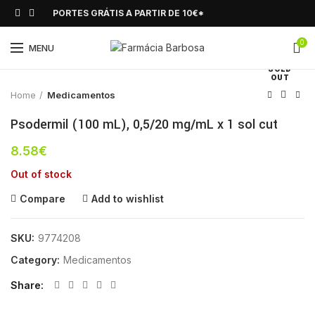
PORTES GRÁTIS A PARTIR DE 10€*
0
Click to enlarge
MENU
SOLD
OUT
Home
Medicamentos
Psodermil (100 mL), 0,5/20 mg/mL x 1 sol cut
8.58
€
Out of stock
Compare
Add to wishlist
SKU:
9774208
Category:
Medicamentos
Share