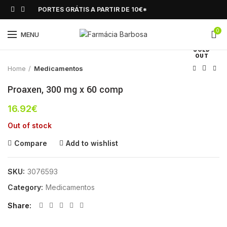
PORTES GRÁTIS A PARTIR DE 10€*
0
Click to enlarge
MENU
SOLD
OUT
Home
Medicamentos
Proaxen, 300 mg x 60 comp
16.92
€
Out of stock
Compare
Add to wishlist
SKU:
3076593
Category:
Medicamentos
Share