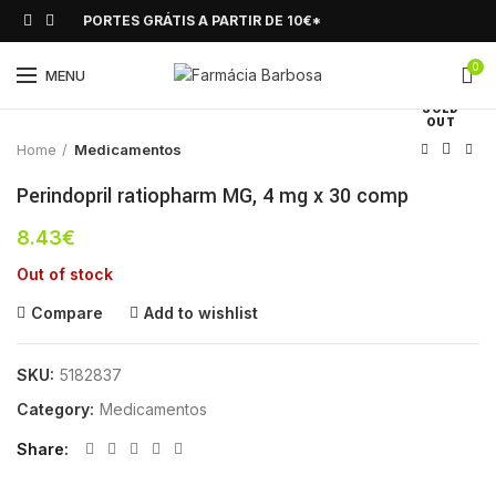
PORTES GRÁTIS A PARTIR DE 10€*
0
Click to enlarge
MENU
SOLD
OUT
Home
Medicamentos
Perindopril ratiopharm MG, 4 mg x 30 comp
8.43
€
Out of stock
Compare
Add to wishlist
SKU:
5182837
Category:
Medicamentos
Share