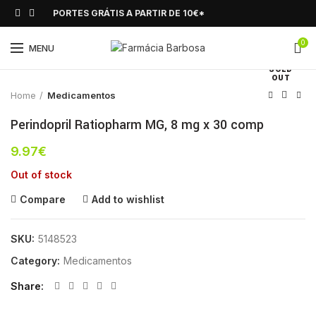
PORTES GRÁTIS A PARTIR DE 10€*
0
Click to enlarge
MENU
SOLD
OUT
Home
Medicamentos
Perindopril Ratiopharm MG, 8 mg x 30 comp
9.97
€
Out of stock
Compare
Add to wishlist
SKU:
5148523
Category:
Medicamentos
Share